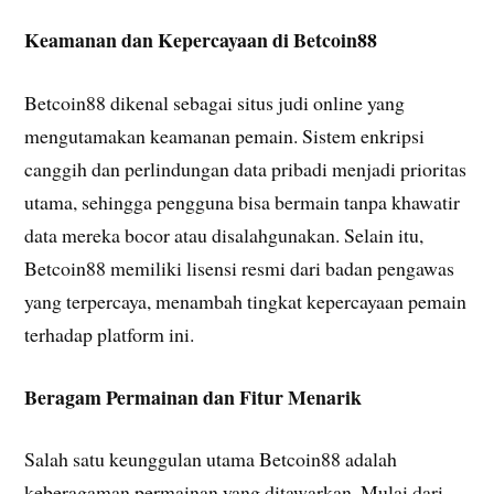
Keamanan dan Kepercayaan di Betcoin88
Betcoin88 dikenal sebagai situs judi online yang
mengutamakan keamanan pemain. Sistem enkripsi
canggih dan perlindungan data pribadi menjadi prioritas
utama, sehingga pengguna bisa bermain tanpa khawatir
data mereka bocor atau disalahgunakan. Selain itu,
Betcoin88 memiliki lisensi resmi dari badan pengawas
yang terpercaya, menambah tingkat kepercayaan pemain
terhadap platform ini.
Beragam Permainan dan Fitur Menarik
Salah satu keunggulan utama Betcoin88 adalah
keberagaman permainan yang ditawarkan. Mulai dari