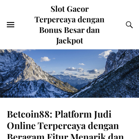
Slot Gacor
Terpercaya dengan
Bonus Besar dan
Jackpot
Betcoin88: Platform Judi
Online Terpercaya dengan
Beragam Fitur Menarik dan