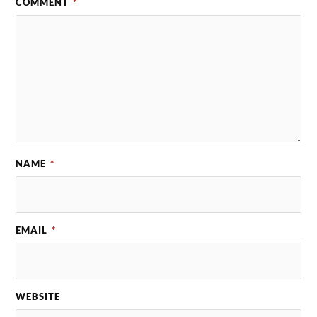
COMMENT
*
NAME
*
EMAIL
*
WEBSITE