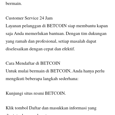
bermain.
Customer Service 24 Jam
Layanan pelanggan di BETCOIN siap membantu kapan
saja Anda memerlukan bantuan. Dengan tim dukungan
yang ramah dan profesional, setiap masalah dapat
diselesaikan dengan cepat dan efektif.
Cara Mendaftar di BETCOIN
Untuk mulai bermain di BETCOIN, Anda hanya perlu
mengikuti beberapa langkah sederhana:
Kunjungi situs resmi BETCOIN.
Klik tombol Daftar dan masukkan informasi yang