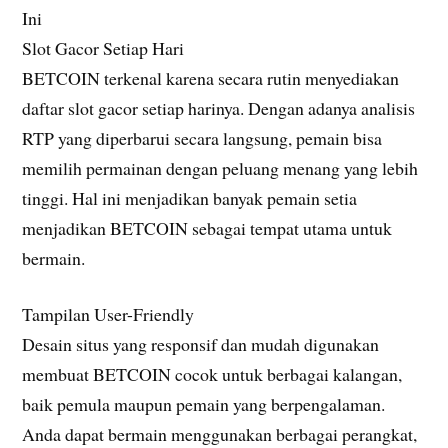
Ini
Slot Gacor Setiap Hari
BETCOIN terkenal karena secara rutin menyediakan
daftar slot gacor setiap harinya. Dengan adanya analisis
RTP yang diperbarui secara langsung, pemain bisa
memilih permainan dengan peluang menang yang lebih
tinggi. Hal ini menjadikan banyak pemain setia
menjadikan BETCOIN sebagai tempat utama untuk
bermain.
Tampilan User-Friendly
Desain situs yang responsif dan mudah digunakan
membuat BETCOIN cocok untuk berbagai kalangan,
baik pemula maupun pemain yang berpengalaman.
Anda dapat bermain menggunakan berbagai perangkat,