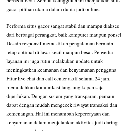
berbeda-beda. Semua keunggulan ini menjadikan situs
gacor pilihan utama dalam dunia judi online.
Performa situs gacor sangat stabil dan mampu diakses
dari berbagai perangkat, baik komputer maupun ponsel.
Desain responsif memastikan pengalaman bermain
tetap optimal di layar kecil maupun besar. Penyedia
layanan ini juga rutin melakukan update untuk
meningkatkan keamanan dan kenyamanan pengguna.
Fitur live chat dan call center aktif selama 24 jam,
memudahkan komunikasi langsung kapan saja
diperlukan. Dengan sistem yang transparan, pemain
dapat dengan mudah mengecek riwayat transaksi dan
kemenangan. Hal ini menambah kepercayaan dan
kenyamanan dalam menjalankan aktivitas judi daring
secara aman dan terpercaya.