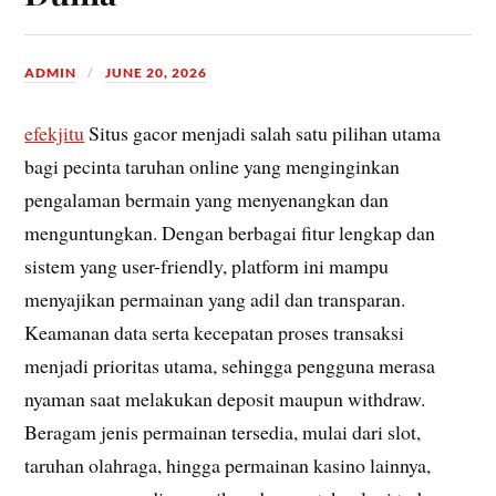
ADMIN
JUNE 20, 2026
efekjitu
Situs gacor menjadi salah satu pilihan utama
bagi pecinta taruhan online yang menginginkan
pengalaman bermain yang menyenangkan dan
menguntungkan. Dengan berbagai fitur lengkap dan
sistem yang user-friendly, platform ini mampu
menyajikan permainan yang adil dan transparan.
Keamanan data serta kecepatan proses transaksi
menjadi prioritas utama, sehingga pengguna merasa
nyaman saat melakukan deposit maupun withdraw.
Beragam jenis permainan tersedia, mulai dari slot,
taruhan olahraga, hingga permainan kasino lainnya,