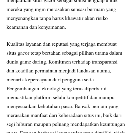
mereka yang ingin merasakan sensasi bermain yang
menyenangkan tanpa harus khawatir akan risiko
keamanan dan kenyamanan.
Kualitas layanan dan reputasi yang terjaga membuat
situs gacor tetap bertahan sebagai pilihan utama dalam
dunia game daring. Komitmen terhadap transparansi
dan keadilan permainan menjadi landasan utama,
menarik kepercayaan dari pengguna setia.
Pengembangan teknologi yang terus diperbarui
memastikan platform selalu kompetitif dan mampu
menyesuaikan kebutuhan pasar. Banyak pemain yang
merasakan manfaat dari keberadaan situs ini, baik dari
segi hiburan maupun peluang mendapatkan keuntungan
nyata. Dengan berbagai keunggulan yang dimiliki, tidak