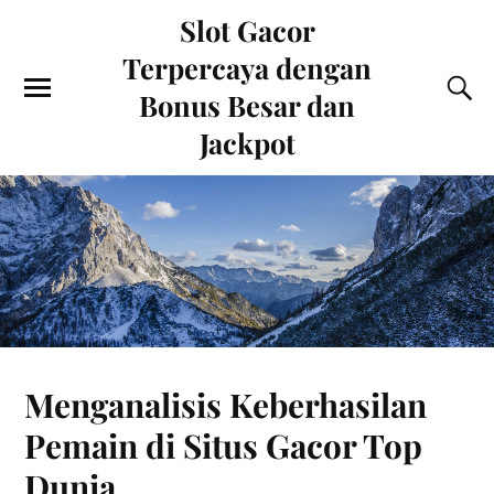
Slot Gacor
Terpercaya dengan
Bonus Besar dan
Jackpot
Menganalisis Keberhasilan
Pemain di Situs Gacor Top
Dunia