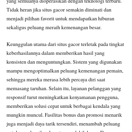
yang semuanya dioperasikan dengan teknologi terbaru.
Tidak heran jika situs gacor semakin diminati dan
menjadi pilihan favorit untuk mendapatkan hiburan
sekaligus peluang meraih kemenangan besar.
Keunggulan utama dari situs gacor terletak pada tingkat
keberhasilannya dalam memberikan hasil yang
konsisten dan menguntungkan. Sistem yang digunakan
mampu mengoptimalkan peluang kemenangan pemain,
sehingga mereka merasa lebih percaya diri saat
memasang taruhan. Selain itu, layanan pelanggan yang
responsif turut meningkatkan kenyamanan pengguna,
memberikan solusi cepat untuk berbagai kendala yang
mungkin muncul. Fasilitas bonus dan promosi menarik
juga menjadi daya tarik tersendiri, menambah peluang