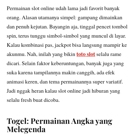
Permainan slot online udah lama jadi favorit banyak
orang. Alasan utamanya simpel: gampang dimainkan
dan penuh kejutan. Bayangin aja, tinggal pencet tombol
spin, terus tunggu simbol-simbol yang muncul di layar.
Kalau kombinasi pas, jackpot bisa langsung mampir ke
toto slot
akunmu. Nah, inilah yang bikin
selalu rame
dicari. Selain faktor keberuntungan, banyak juga yang
suka karena tampilannya makin canggih, ada efek
animasi keren, dan tema permainannya super variatif.
Jadi nggak heran kalau slot online jadi hiburan yang
selalu fresh buat dicoba.
Togel: Permainan Angka yang
Melegenda