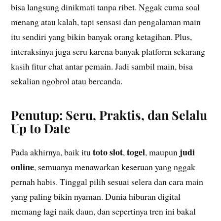
bisa langsung dinikmati tanpa ribet. Nggak cuma soal
menang atau kalah, tapi sensasi dan pengalaman main
itu sendiri yang bikin banyak orang ketagihan. Plus,
interaksinya juga seru karena banyak platform sekarang
kasih fitur chat antar pemain. Jadi sambil main, bisa
sekalian ngobrol atau bercanda.
Penutup: Seru, Praktis, dan Selalu
Up to Date
toto slot
togel
judi
Pada akhirnya, baik itu
,
, maupun
online
, semuanya menawarkan keseruan yang nggak
pernah habis. Tinggal pilih sesuai selera dan cara main
yang paling bikin nyaman. Dunia hiburan digital
memang lagi naik daun, dan sepertinya tren ini bakal