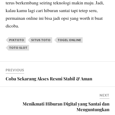
terus berkembang seiring teknologi makin maju. Jadi,
kalau kamu lagi cari hiburan santai tapi tetep seru,
permainan online ini bisa jadi opsi yang worth it buat
dicoba.
PIKTOTO
SITUS TOTO
TOGEL ONLINE
TOTO SLOT
PREVIOUS
Coba Sekarang Akses Resmi Stabil & Aman
NEXT
Menikmati Hiburan Digital yang Santai dan
Menguntungkan