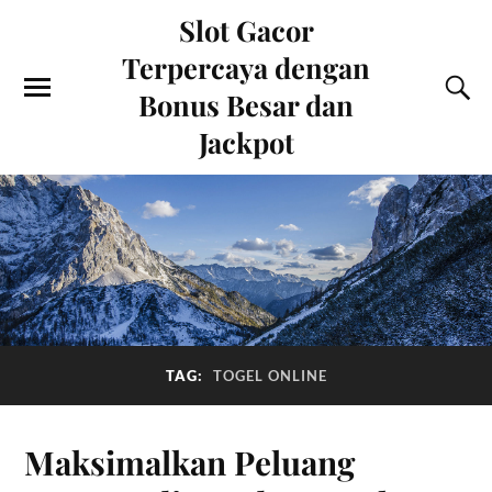
Slot Gacor
Terpercaya dengan
Bonus Besar dan
Jackpot
TAG:
TOGEL ONLINE
Maksimalkan Peluang