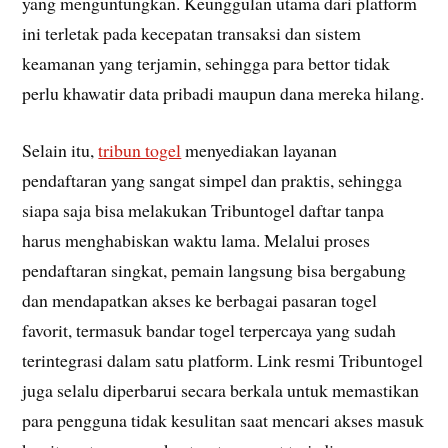
yang menguntungkan. Keunggulan utama dari platform
ini terletak pada kecepatan transaksi dan sistem
keamanan yang terjamin, sehingga para bettor tidak
perlu khawatir data pribadi maupun dana mereka hilang.
Selain itu,
tribun togel
menyediakan layanan
pendaftaran yang sangat simpel dan praktis, sehingga
siapa saja bisa melakukan Tribuntogel daftar tanpa
harus menghabiskan waktu lama. Melalui proses
pendaftaran singkat, pemain langsung bisa bergabung
dan mendapatkan akses ke berbagai pasaran togel
favorit, termasuk bandar togel terpercaya yang sudah
terintegrasi dalam satu platform. Link resmi Tribuntogel
juga selalu diperbarui secara berkala untuk memastikan
para pengguna tidak kesulitan saat mencari akses masuk