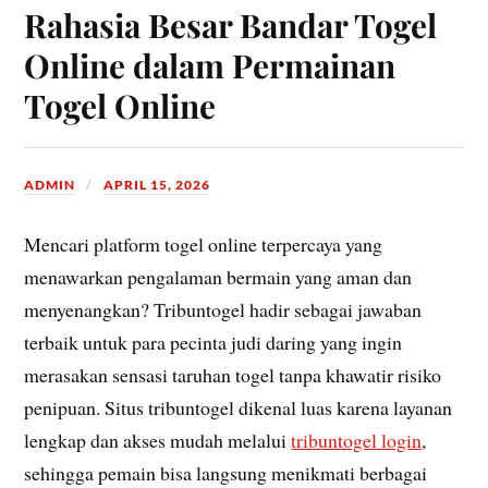
Rahasia Besar Bandar Togel
Online dalam Permainan
Togel Online
ADMIN
APRIL 15, 2026
Mencari platform togel online terpercaya yang
menawarkan pengalaman bermain yang aman dan
menyenangkan? Tribuntogel hadir sebagai jawaban
terbaik untuk para pecinta judi daring yang ingin
merasakan sensasi taruhan togel tanpa khawatir risiko
penipuan. Situs tribuntogel dikenal luas karena layanan
lengkap dan akses mudah melalui
tribuntogel login
,
sehingga pemain bisa langsung menikmati berbagai