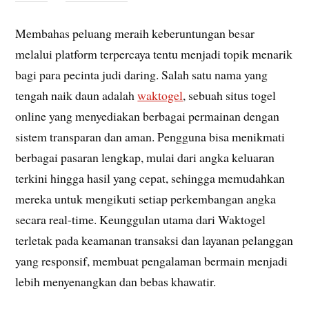
Membahas peluang meraih keberuntungan besar
melalui platform terpercaya tentu menjadi topik menarik
bagi para pecinta judi daring. Salah satu nama yang
tengah naik daun adalah
waktogel
, sebuah situs togel
online yang menyediakan berbagai permainan dengan
sistem transparan dan aman. Pengguna bisa menikmati
berbagai pasaran lengkap, mulai dari angka keluaran
terkini hingga hasil yang cepat, sehingga memudahkan
mereka untuk mengikuti setiap perkembangan angka
secara real-time. Keunggulan utama dari Waktogel
terletak pada keamanan transaksi dan layanan pelanggan
yang responsif, membuat pengalaman bermain menjadi
lebih menyenangkan dan bebas khawatir.