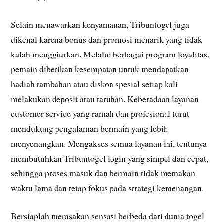
Selain menawarkan kenyamanan, Tribuntogel juga
dikenal karena bonus dan promosi menarik yang tidak
kalah menggiurkan. Melalui berbagai program loyalitas,
pemain diberikan kesempatan untuk mendapatkan
hadiah tambahan atau diskon spesial setiap kali
melakukan deposit atau taruhan. Keberadaan layanan
customer service yang ramah dan profesional turut
mendukung pengalaman bermain yang lebih
menyenangkan. Mengakses semua layanan ini, tentunya
membutuhkan Tribuntogel login yang simpel dan cepat,
sehingga proses masuk dan bermain tidak memakan
waktu lama dan tetap fokus pada strategi kemenangan.
Bersiaplah merasakan sensasi berbeda dari dunia togel