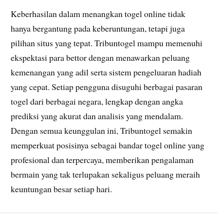
Keberhasilan dalam menangkan togel online tidak
hanya bergantung pada keberuntungan, tetapi juga
pilihan situs yang tepat. Tribuntogel mampu memenuhi
ekspektasi para bettor dengan menawarkan peluang
kemenangan yang adil serta sistem pengeluaran hadiah
yang cepat. Setiap pengguna disuguhi berbagai pasaran
togel dari berbagai negara, lengkap dengan angka
prediksi yang akurat dan analisis yang mendalam.
Dengan semua keunggulan ini, Tribuntogel semakin
memperkuat posisinya sebagai bandar togel online yang
profesional dan terpercaya, memberikan pengalaman
bermain yang tak terlupakan sekaligus peluang meraih
keuntungan besar setiap hari.