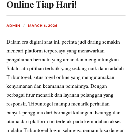
Online Tiap Hari!
ADMIN
MARCH 6, 2026
Dalam era digital saat ini, pecinta judi daring semakin
mencari platform terpercaya yang menawarkan
pengalaman bermain yang aman dan menguntungkan.
Salah satu pilihan terbaik yang sedang naik daun adalah
Tribuntogel, situs togel online yang mengutamakan
kenyamanan dan keamanan pemainnya. Dengan
berbagai fitur menarik dan layanan pelanggan yang
responsif, Tribuntogel mampu menarik perhatian
banyak pengguna dari berbagai kalangan. Keunggulan
utama dari platform ini terletak pada kemudahan akses
melalui Tribuntogel login, sehingga pemain bisa dengan