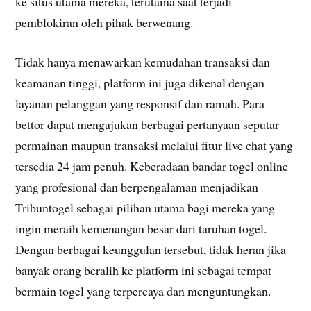
ke situs utama mereka, terutama saat terjadi
pemblokiran oleh pihak berwenang.
Tidak hanya menawarkan kemudahan transaksi dan
keamanan tinggi, platform ini juga dikenal dengan
layanan pelanggan yang responsif dan ramah. Para
bettor dapat mengajukan berbagai pertanyaan seputar
permainan maupun transaksi melalui fitur live chat yang
tersedia 24 jam penuh. Keberadaan bandar togel online
yang profesional dan berpengalaman menjadikan
Tribuntogel sebagai pilihan utama bagi mereka yang
ingin meraih kemenangan besar dari taruhan togel.
Dengan berbagai keunggulan tersebut, tidak heran jika
banyak orang beralih ke platform ini sebagai tempat
bermain togel yang terpercaya dan menguntungkan.