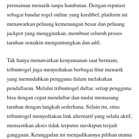
permainan menarik tanpa hambatan. Dengan reputasi
sebagai bandar togel online yang kredibel, platform ini
menawarkan peluang kemenangan besar dan peluang
jackpot yang menggiurkan, membuat seluruh proses
taruhan semakin menguntungkan dan adil.
Tak hanya menawarkan kenyamanan saat bermain,
tribuntogel juga menyediakan berbagai fitur menarik
yang memudahkan pengguna dalam melakukan
pendaftaran. Melalui tribuntogel daftar, setiap pengguna
bisa dengan cepat mendaftar dan mulai memasang
taruhan dengan langkah sederhana. Selain itu, situs
tribuntogel menyediakan link alternatif yang selalu aktif,
memastikan akses tidak terputus meskipun terjadi
gangguan. Keunggulan ini menjadikannya pilihan utama