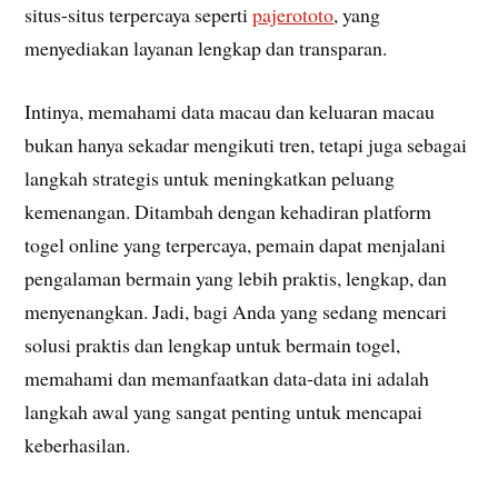
situs-situs terpercaya seperti
pajerototo
, yang
menyediakan layanan lengkap dan transparan.
Intinya, memahami data macau dan keluaran macau
bukan hanya sekadar mengikuti tren, tetapi juga sebagai
langkah strategis untuk meningkatkan peluang
kemenangan. Ditambah dengan kehadiran platform
togel online yang terpercaya, pemain dapat menjalani
pengalaman bermain yang lebih praktis, lengkap, dan
menyenangkan. Jadi, bagi Anda yang sedang mencari
solusi praktis dan lengkap untuk bermain togel,
memahami dan memanfaatkan data-data ini adalah
langkah awal yang sangat penting untuk mencapai
keberhasilan.