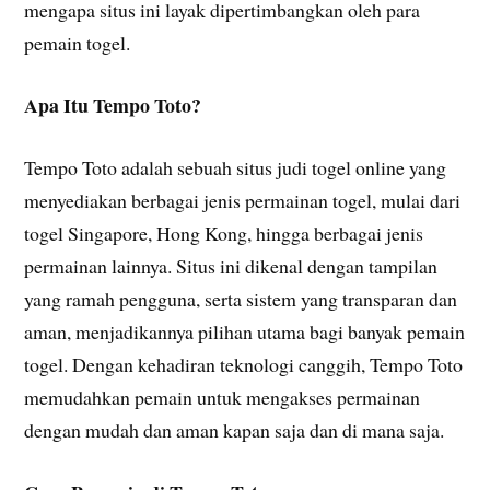
mengapa situs ini layak dipertimbangkan oleh para
pemain togel.
Apa Itu Tempo Toto?
Tempo Toto adalah sebuah situs judi togel online yang
menyediakan berbagai jenis permainan togel, mulai dari
togel Singapore, Hong Kong, hingga berbagai jenis
permainan lainnya. Situs ini dikenal dengan tampilan
yang ramah pengguna, serta sistem yang transparan dan
aman, menjadikannya pilihan utama bagi banyak pemain
togel. Dengan kehadiran teknologi canggih, Tempo Toto
memudahkan pemain untuk mengakses permainan
dengan mudah dan aman kapan saja dan di mana saja.