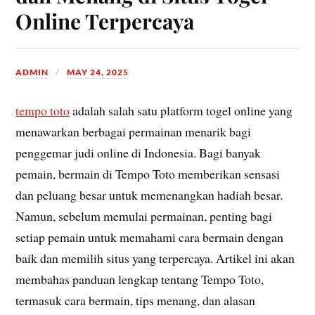
Online Terpercaya
ADMIN
MAY 24, 2025
tempo toto
adalah salah satu platform togel online yang
menawarkan berbagai permainan menarik bagi
penggemar judi online di Indonesia. Bagi banyak
pemain, bermain di Tempo Toto memberikan sensasi
dan peluang besar untuk memenangkan hadiah besar.
Namun, sebelum memulai permainan, penting bagi
setiap pemain untuk memahami cara bermain dengan
baik dan memilih situs yang terpercaya. Artikel ini akan
membahas panduan lengkap tentang Tempo Toto,
termasuk cara bermain, tips menang, dan alasan