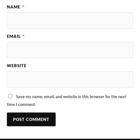
NAME
*
EMAIL
*
WEBSITE
Save my name, email, and website in this browser for the next
time I comment.