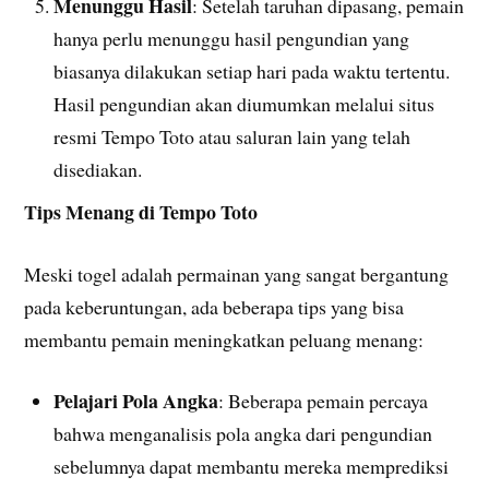
Menunggu Hasil
: Setelah taruhan dipasang, pemain
hanya perlu menunggu hasil pengundian yang
biasanya dilakukan setiap hari pada waktu tertentu.
Hasil pengundian akan diumumkan melalui situs
resmi Tempo Toto atau saluran lain yang telah
disediakan.
Tips Menang di Tempo Toto
Meski togel adalah permainan yang sangat bergantung
pada keberuntungan, ada beberapa tips yang bisa
membantu pemain meningkatkan peluang menang:
Pelajari Pola Angka
: Beberapa pemain percaya
bahwa menganalisis pola angka dari pengundian
sebelumnya dapat membantu mereka memprediksi