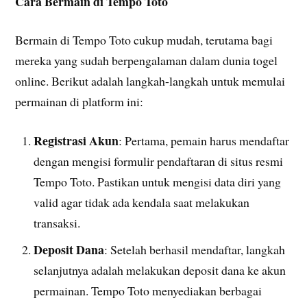
Cara Bermain di Tempo Toto
Bermain di Tempo Toto cukup mudah, terutama bagi
mereka yang sudah berpengalaman dalam dunia togel
online. Berikut adalah langkah-langkah untuk memulai
permainan di platform ini:
Registrasi Akun
: Pertama, pemain harus mendaftar
dengan mengisi formulir pendaftaran di situs resmi
Tempo Toto. Pastikan untuk mengisi data diri yang
valid agar tidak ada kendala saat melakukan
transaksi.
Deposit Dana
: Setelah berhasil mendaftar, langkah
selanjutnya adalah melakukan deposit dana ke akun
permainan. Tempo Toto menyediakan berbagai