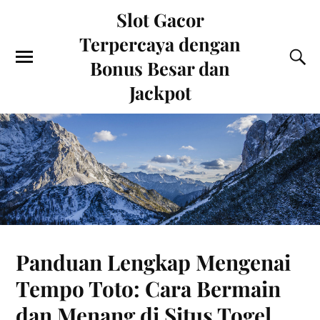
Slot Gacor
Terpercaya dengan
Bonus Besar dan
Jackpot
Panduan Lengkap Mengenai
Tempo Toto: Cara Bermain
dan Menang di Situs Togel