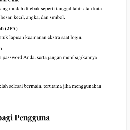
g mudah ditebak seperti tanggal lahir atau kata
sar, kecil, angka, dan simbol.
ah (2FA)
untuk lapisan keamanan ekstra saat login.
n
n password Anda, serta jangan membagikannya
telah selesai bermain, terutama jika menggunakan
bagi Pengguna