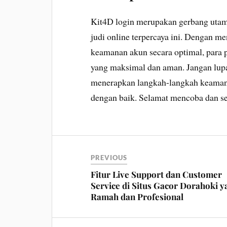
Kit4D login merupakan gerbang utam
judi online terpercaya ini. Dengan m
keamanan akun secara optimal, para
yang maksimal dan aman. Jangan lupa
menerapkan langkah-langkah keamanan 
dengan baik. Selamat mencoba dan s
PREVIOUS
Fitur Live Support dan Customer
Service di Situs Gacor Dorahoki y
Ramah dan Profesional