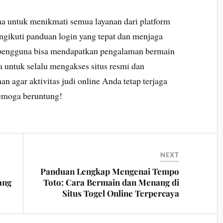
a untuk menikmati semua layanan dari platform
engikuti panduan login yang tepat dan menjaga
 pengguna bisa mendapatkan pengalaman bermain
 untuk selalu mengakses situs resmi dan
agar aktivitas judi online Anda tetap terjaga
emoga beruntung!
NEXT
Panduan Lengkap Mengenai Tempo
ang
Toto: Cara Bermain dan Menang di
Situs Togel Online Terpercaya