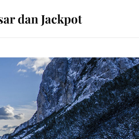
sar dan Jackpot