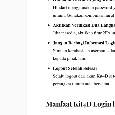
Hindari menggunakan password yan
umum. Gunakan kombinasi huruf be
Aktifkan Verifikasi Dua Langk
Jika tersedia, aktifkan fitur 2FA 
Jangan Berbagi Informasi Logi
Simpan kerahasiaan username da
kepada pihak lain.
Logout Setelah Selesai
Selalu logout dari akun Kit4D se
perangkat umum atau bersama.
Manfaat Kit4D Login 