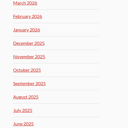
March 2026
February 2026
January 2026
December 2025
November 2025
October 2025
September 2025
August 2025
July 2025
June 2025