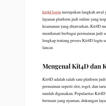
kit4d login
merupakan langkah awal y
layanan platform judi online yang t
keamanan yang ditawarkan, Kit4D men
menikmati berbagai permainan judi se
lengkap tentang proses Kit4D login s
lancar.
Mengenal Kit4D dan 
Kit4D adalah salah satu platform jud
permainan seperti slot, togel, dan t
mudah digunakan. Popularitas Kit4D
bermain yang nyaman, dukungan layan