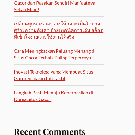
Gacor dan Rasakan Sendiri Manfaatnya
Sekali Main!
เปลี่ยนทุกช่วงเวลาว่างให้กลายเป็นโอกาส
สร้างความคุ้มค่า ด้วยเทคนิคการเล่น สล็อต
ที่เข้าใจง่ายและใช้งานได้จริง
Cara Meningkatkan Peluang Menang di
Situs Gacor Terbaik Paling Terpercaya
Inovasi Teknologi yang Membuat Situs
Gacor Semakin Interaktif
Langkah Pasti Menuju Keberhasilan di
Dunia Situs Gacor
Recent Comments