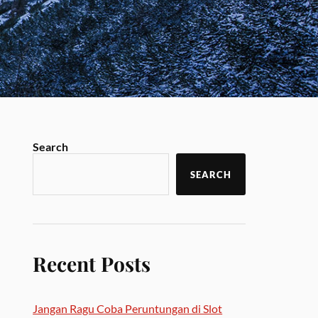
Search
SEARCH
Recent Posts
Jangan Ragu Coba Peruntungan di Slot