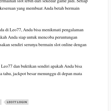
permainan slot lebih dari sekedar game judi. Setiap
 keseruan yang membuat Anda betah bermain
ada di Leo77, Anda bisa menikmati pengalaman
pakah Anda siap untuk mencoba peruntungan
akan sendiri serunya bermain slot online dengan
i Leo77 dan buktikan sendiri apakah Anda bisa
a tahu, jackpot besar menunggu di depan mata
K
LEO77 LOGIN