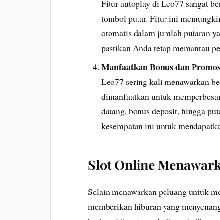
Fitur autoplay di Leo77 sangat b
tombol putar. Fitur ini memungk
otomatis dalam jumlah putaran y
pastikan Anda tetap memantau per
Manfaatkan Bonus dan Promos
Leo77 sering kali menawarkan be
dimanfaatkan untuk memperbesar
datang, bonus deposit, hingga puta
kesempatan ini untuk mendapatka
Slot Online Menawar
Selain menawarkan peluang untuk men
memberikan hiburan yang menyenangk