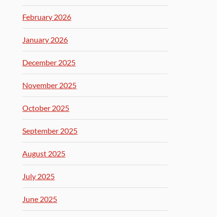
February 2026
January 2026
December 2025
November 2025
October 2025
September 2025
August 2025
July 2025
June 2025