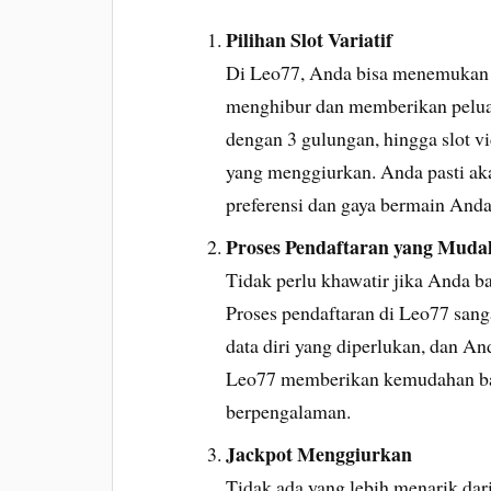
Pilihan Slot Variatif
Di Leo77, Anda bisa menemukan b
menghibur dan memberikan peluan
dengan 3 gulungan, hingga slot v
yang menggiurkan. Anda pasti a
preferensi dan gaya bermain Anda
Proses Pendaftaran yang Muda
Tidak perlu khawatir jika Anda b
Proses pendaftaran di Leo77 sang
data diri yang diperlukan, dan A
Leo77 memberikan kemudahan ba
berpengalaman.
Jackpot Menggiurkan
Tidak ada yang lebih menarik dar