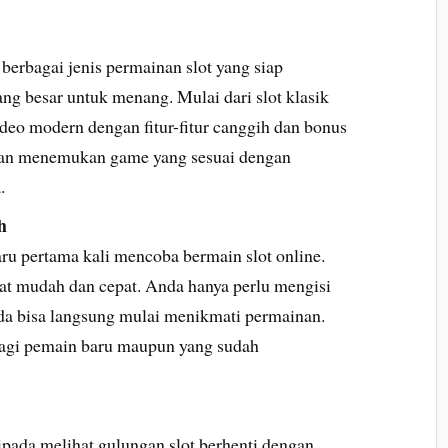
erbagai jenis permainan slot yang siap
g besar untuk menang. Mulai dari slot klasik
ideo modern dengan fitur-fitur canggih dan bonus
kan menemukan game yang sesuai dengan
.
h
aru pertama kali mencoba bermain slot online.
at mudah dan cepat. Anda hanya perlu mengisi
nda bisa langsung mulai menikmati permainan.
gi pemain baru maupun yang sudah
ipada melihat gulungan slot berhenti dengan