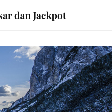
sar dan Jackpot