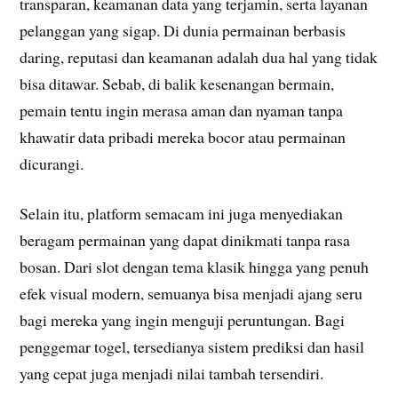
transparan, keamanan data yang terjamin, serta layanan
pelanggan yang sigap. Di dunia permainan berbasis
daring, reputasi dan keamanan adalah dua hal yang tidak
bisa ditawar. Sebab, di balik kesenangan bermain,
pemain tentu ingin merasa aman dan nyaman tanpa
khawatir data pribadi mereka bocor atau permainan
dicurangi.
Selain itu, platform semacam ini juga menyediakan
beragam permainan yang dapat dinikmati tanpa rasa
bosan. Dari slot dengan tema klasik hingga yang penuh
efek visual modern, semuanya bisa menjadi ajang seru
bagi mereka yang ingin menguji peruntungan. Bagi
penggemar togel, tersedianya sistem prediksi dan hasil
yang cepat juga menjadi nilai tambah tersendiri.