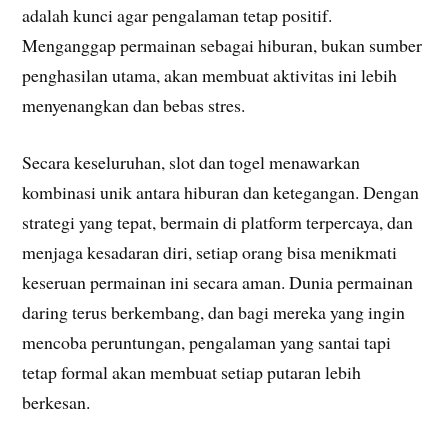
adalah kunci agar pengalaman tetap positif.
Menganggap permainan sebagai hiburan, bukan sumber
penghasilan utama, akan membuat aktivitas ini lebih
menyenangkan dan bebas stres.
Secara keseluruhan, slot dan togel menawarkan
kombinasi unik antara hiburan dan ketegangan. Dengan
strategi yang tepat, bermain di platform terpercaya, dan
menjaga kesadaran diri, setiap orang bisa menikmati
keseruan permainan ini secara aman. Dunia permainan
daring terus berkembang, dan bagi mereka yang ingin
mencoba peruntungan, pengalaman yang santai tapi
tetap formal akan membuat setiap putaran lebih
berkesan.