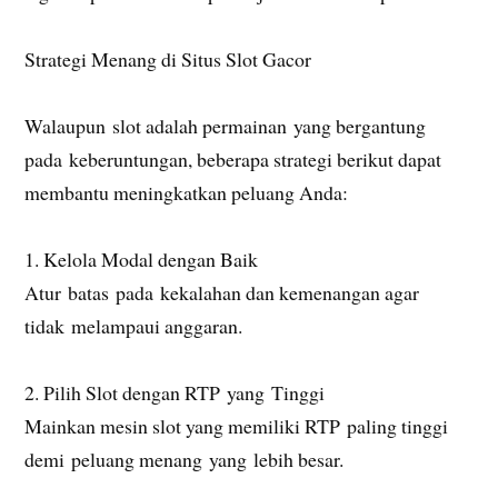
Strategi Menang di Situs Slot Gacor
Walaupun slot adalah permainan yang bergantung
pada keberuntungan, beberapa strategi berikut dapat
membantu meningkatkan peluang Anda:
1. Kelola Modal dengan Baik
Atur batas pada kekalahan dan kemenangan agar
tidak melampaui anggaran.
2. Pilih Slot dengan RTP yang Tinggi
Mainkan mesin slot yang memiliki RTP paling tinggi
demi peluang menang yang lebih besar.