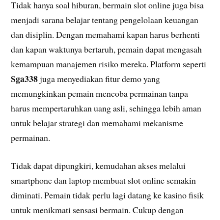
Tidak hanya soal hiburan, bermain slot online juga bisa
menjadi sarana belajar tentang pengelolaan keuangan
dan disiplin. Dengan memahami kapan harus berhenti
dan kapan waktunya bertaruh, pemain dapat mengasah
kemampuan manajemen risiko mereka. Platform seperti
Sga338
juga menyediakan fitur demo yang
memungkinkan pemain mencoba permainan tanpa
harus mempertaruhkan uang asli, sehingga lebih aman
untuk belajar strategi dan memahami mekanisme
permainan.
Tidak dapat dipungkiri, kemudahan akses melalui
smartphone dan laptop membuat slot online semakin
diminati. Pemain tidak perlu lagi datang ke kasino fisik
untuk menikmati sensasi bermain. Cukup dengan