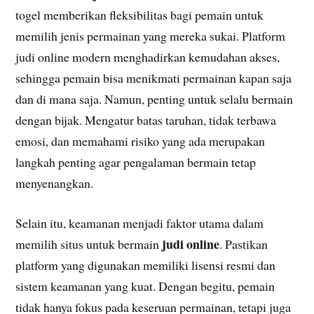
togel memberikan fleksibilitas bagi pemain untuk
memilih jenis permainan yang mereka sukai. Platform
judi online modern menghadirkan kemudahan akses,
sehingga pemain bisa menikmati permainan kapan saja
dan di mana saja. Namun, penting untuk selalu bermain
dengan bijak. Mengatur batas taruhan, tidak terbawa
emosi, dan memahami risiko yang ada merupakan
langkah penting agar pengalaman bermain tetap
menyenangkan.
Selain itu, keamanan menjadi faktor utama dalam
judi online
memilih situs untuk bermain
. Pastikan
platform yang digunakan memiliki lisensi resmi dan
sistem keamanan yang kuat. Dengan begitu, pemain
tidak hanya fokus pada keseruan permainan, tetapi juga