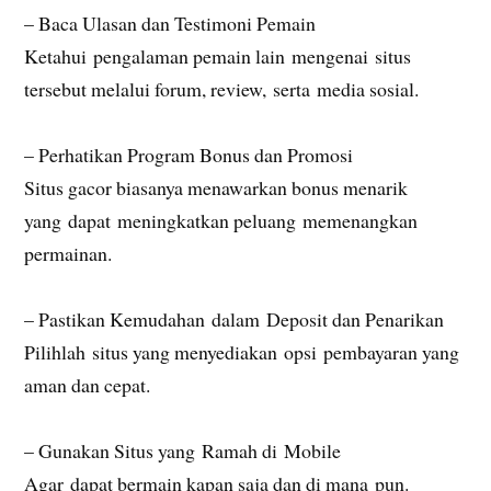
– Baca Ulasan dan Testimoni Pemain
Ketahui pengalaman pemain lain mengenai situs
tersebut melalui forum, review, serta media sosial.
– Perhatikan Program Bonus dan Promosi
Situs gacor biasanya menawarkan bonus menarik
yang dapat meningkatkan peluang memenangkan
permainan.
– Pastikan Kemudahan dalam Deposit dan Penarikan
Pilihlah situs yang menyediakan opsi pembayaran yang
aman dan cepat.
– Gunakan Situs yang Ramah di Mobile
Agar dapat bermain kapan saja dan di mana pun.