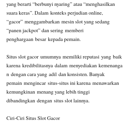
yang berarti “berbunyi nyaring” atau “menghasilkan
suara keras”. Dalam konteks perjudian online,
“gacor” menggambarkan mesin slot yang sedang
“panen jackpot” dan sering memberi
penghargaan besar kepada pemain.
Situs slot gacor umumnya memiliki reputasi yang baik
karena kredibilitasnya dalam menyediakan kemenanga
n dengan cara yang adil dan konsisten. Banyak
pemain mengincar situs-situs ini karena menawarkan
kemungkinan menang yang lebih tinggi
dibandingkan dengan situs slot lainnya.
Ciri-Ciri Situs Slot Gacor