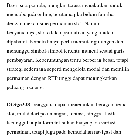
Bagi para pemula, mungkin terasa menakutkan untuk
mencoba judi online, terutama jika belum familiar
dengan mekanisme permainan slot. Namun,
kenyataannya, slot adalah permainan yang mudah
dipahami. Pemain hanya perlu memutar gulungan dan
menunggu simbol-simbol tertentu muncul sesuai garis
pembayaran. Keberuntungan tentu berperan besar, tetapi
strategi sederhana seperti mengelola modal dan memilih
permainan dengan RTP tinggi dapat meningkatkan
peluang menang.
Sga338
Di
, pengguna dapat menemukan beragam tema
slot, mulai dari petualangan, fantasi, hingga klasik.
Keunggulan platform ini bukan hanya pada variasi
permainan, tetapi juga pada kemudahan navigasi dan