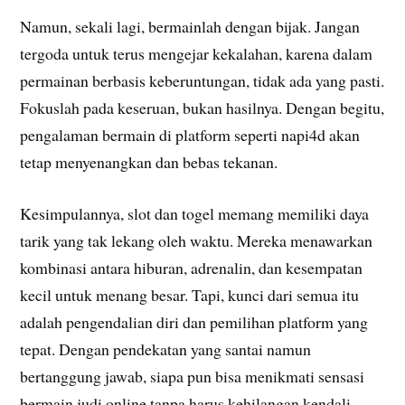
Namun, sekali lagi, bermainlah dengan bijak. Jangan
tergoda untuk terus mengejar kekalahan, karena dalam
permainan berbasis keberuntungan, tidak ada yang pasti.
Fokuslah pada keseruan, bukan hasilnya. Dengan begitu,
pengalaman bermain di platform seperti napi4d akan
tetap menyenangkan dan bebas tekanan.
Kesimpulannya, slot dan togel memang memiliki daya
tarik yang tak lekang oleh waktu. Mereka menawarkan
kombinasi antara hiburan, adrenalin, dan kesempatan
kecil untuk menang besar. Tapi, kunci dari semua itu
adalah pengendalian diri dan pemilihan platform yang
tepat. Dengan pendekatan yang santai namun
bertanggung jawab, siapa pun bisa menikmati sensasi
bermain judi online tanpa harus kehilangan kendali.