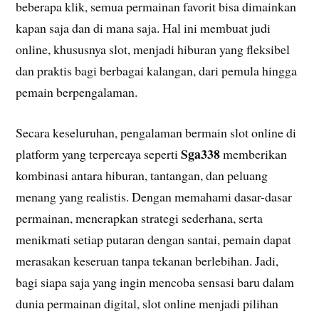
beberapa klik, semua permainan favorit bisa dimainkan
kapan saja dan di mana saja. Hal ini membuat judi
online, khususnya slot, menjadi hiburan yang fleksibel
dan praktis bagi berbagai kalangan, dari pemula hingga
pemain berpengalaman.
Secara keseluruhan, pengalaman bermain slot online di
Sga338
platform yang terpercaya seperti
memberikan
kombinasi antara hiburan, tantangan, dan peluang
menang yang realistis. Dengan memahami dasar-dasar
permainan, menerapkan strategi sederhana, serta
menikmati setiap putaran dengan santai, pemain dapat
merasakan keseruan tanpa tekanan berlebihan. Jadi,
bagi siapa saja yang ingin mencoba sensasi baru dalam
dunia permainan digital, slot online menjadi pilihan