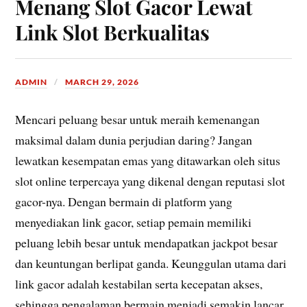
Menang Slot Gacor Lewat
Link Slot Berkualitas
ADMIN
MARCH 29, 2026
Mencari peluang besar untuk meraih kemenangan
maksimal dalam dunia perjudian daring? Jangan
lewatkan kesempatan emas yang ditawarkan oleh situs
slot online terpercaya yang dikenal dengan reputasi slot
gacor-nya. Dengan bermain di platform yang
menyediakan link gacor, setiap pemain memiliki
peluang lebih besar untuk mendapatkan jackpot besar
dan keuntungan berlipat ganda. Keunggulan utama dari
link gacor adalah kestabilan serta kecepatan akses,
sehingga pengalaman bermain menjadi semakin lancar