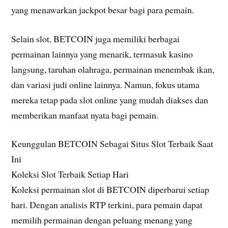
yang menawarkan jackpot besar bagi para pemain.
Selain slot, BETCOIN juga memiliki berbagai
permainan lainnya yang menarik, termasuk kasino
langsung, taruhan olahraga, permainan menembak ikan,
dan variasi judi online lainnya. Namun, fokus utama
mereka tetap pada slot online yang mudah diakses dan
memberikan manfaat nyata bagi pemain.
Keunggulan BETCOIN Sebagai Situs Slot Terbaik Saat
Ini
Koleksi Slot Terbaik Setiap Hari
Koleksi permainan slot di BETCOIN diperbarui setiap
hari. Dengan analisis RTP terkini, para pemain dapat
memilih permainan dengan peluang menang yang