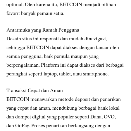
optimal. Oleh karena itu, BETCOIN menjadi pilihan
favorit banyak pemain setia.
Antarmuka yang Ramah Pengguna
Desain situs ini responsif dan mudah dinavigasi,
sehingga BETCOIN dapat diakses dengan lancar oleh
semua pengguna, baik pemula maupun yang
berpengalaman. Platform ini dapat diakses dari berbagai
perangkat seperti laptop, tablet, atau smartphone.
Transaksi Cepat dan Aman
BETCOIN menawarkan metode deposit dan penarikan
yang cepat dan aman, mendukung berbagai bank lokal
dan dompet digital yang populer seperti Dana, OVO,
dan GoPay. Proses penarikan berlangsung dengan