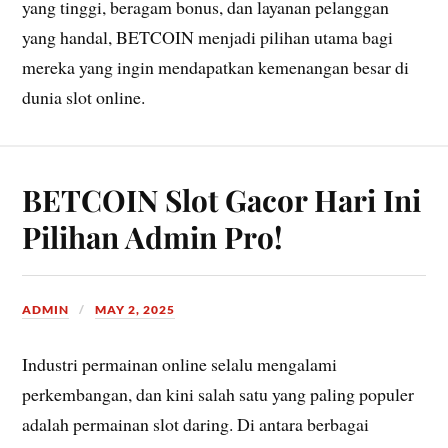
yang tinggi, beragam bonus, dan layanan pelanggan
yang handal, BETCOIN menjadi pilihan utama bagi
mereka yang ingin mendapatkan kemenangan besar di
dunia slot online.
BETCOIN Slot Gacor Hari Ini
Pilihan Admin Pro!
ADMIN
MAY 2, 2025
Industri permainan online selalu mengalami
perkembangan, dan kini salah satu yang paling populer
adalah permainan slot daring. Di antara berbagai