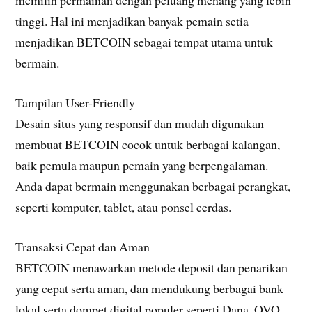
memilih permainan dengan peluang menang yang lebih
tinggi. Hal ini menjadikan banyak pemain setia
menjadikan BETCOIN sebagai tempat utama untuk
bermain.
Tampilan User-Friendly
Desain situs yang responsif dan mudah digunakan
membuat BETCOIN cocok untuk berbagai kalangan,
baik pemula maupun pemain yang berpengalaman.
Anda dapat bermain menggunakan berbagai perangkat,
seperti komputer, tablet, atau ponsel cerdas.
Transaksi Cepat dan Aman
BETCOIN menawarkan metode deposit dan penarikan
yang cepat serta aman, dan mendukung berbagai bank
lokal serta dompet digital populer seperti Dana, OVO,