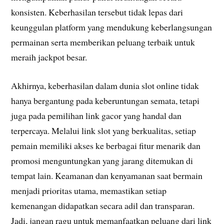
konsisten. Keberhasilan tersebut tidak lepas dari
keunggulan platform yang mendukung keberlangsungan
permainan serta memberikan peluang terbaik untuk
meraih jackpot besar.
Akhirnya, keberhasilan dalam dunia slot online tidak
hanya bergantung pada keberuntungan semata, tetapi
juga pada pemilihan link gacor yang handal dan
terpercaya. Melalui link slot yang berkualitas, setiap
pemain memiliki akses ke berbagai fitur menarik dan
promosi menguntungkan yang jarang ditemukan di
tempat lain. Keamanan dan kenyamanan saat bermain
menjadi prioritas utama, memastikan setiap
kemenangan didapatkan secara adil dan transparan.
Jadi, jangan ragu untuk memanfaatkan peluang dari link