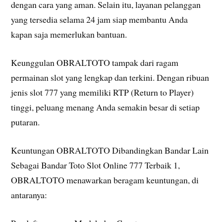
dengan cara yang aman. Selain itu, layanan pelanggan
yang tersedia selama 24 jam siap membantu Anda
kapan saja memerlukan bantuan.
Keunggulan OBRALTOTO tampak dari ragam
permainan slot yang lengkap dan terkini. Dengan ribuan
jenis slot 777 yang memiliki RTP (Return to Player)
tinggi, peluang menang Anda semakin besar di setiap
putaran.
Keuntungan OBRALTOTO Dibandingkan Bandar Lain
Sebagai Bandar Toto Slot Online 777 Terbaik 1,
OBRALTOTO menawarkan beragam keuntungan, di
antaranya: