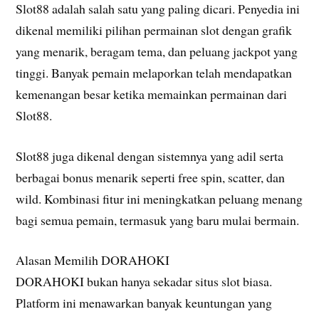
Slot88 adalah salah satu yang paling dicari. Penyedia ini
dikenal memiliki pilihan permainan slot dengan grafik
yang menarik, beragam tema, dan peluang jackpot yang
tinggi. Banyak pemain melaporkan telah mendapatkan
kemenangan besar ketika memainkan permainan dari
Slot88.
Slot88 juga dikenal dengan sistemnya yang adil serta
berbagai bonus menarik seperti free spin, scatter, dan
wild. Kombinasi fitur ini meningkatkan peluang menang
bagi semua pemain, termasuk yang baru mulai bermain.
Alasan Memilih DORAHOKI
DORAHOKI bukan hanya sekadar situs slot biasa.
Platform ini menawarkan banyak keuntungan yang