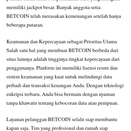
memiliki jackpot besar. Banyak anggota setia
BETCOIN telah merasakan kemenangan setelah hanya
beberapa putaran.
Keamanan dan Kepercayaan sebagai Prioritas Utama
Salah satu hal yang membuat BETCOIN berbeda dari
situs lainnya adalah tingginya tingkat kepercayaan dari
penggunanya. Platform ini memiliki lisensi resmi dan
sistem keamanan yang kuat untuk melindungi data
pribadi dan transaksi keuangan Anda. Dengan teknologi
enkripsi terbaru, Anda bisa bermain dengan nyaman
tanpa khawatir tentang kebocoran data atau penipuan.
Layanan pelanggan BETCOIN selalu siap membantu
kapan saja. Tim yang profesional dan ramah siap