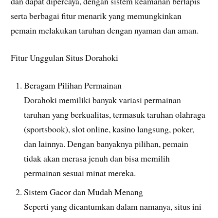
dan dapat dipercaya, dengan sistem keamanan berlapis
serta berbagai fitur menarik yang memungkinkan
pemain melakukan taruhan dengan nyaman dan aman.
Fitur Unggulan Situs Dorahoki
Beragam Pilihan Permainan
Dorahoki memiliki banyak variasi permainan
taruhan yang berkualitas, termasuk taruhan olahraga
(sportsbook), slot online, kasino langsung, poker,
dan lainnya. Dengan banyaknya pilihan, pemain
tidak akan merasa jenuh dan bisa memilih
permainan sesuai minat mereka.
Sistem Gacor dan Mudah Menang
Seperti yang dicantumkan dalam namanya, situs ini