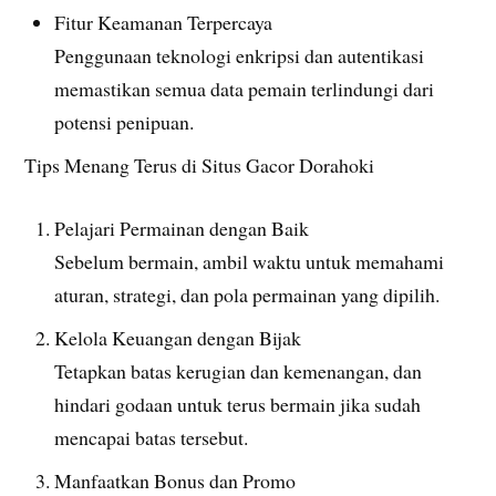
Fitur Keamanan Terpercaya
Penggunaan teknologi enkripsi dan autentikasi
memastikan semua data pemain terlindungi dari
potensi penipuan.
Tips Menang Terus di Situs Gacor Dorahoki
Pelajari Permainan dengan Baik
Sebelum bermain, ambil waktu untuk memahami
aturan, strategi, dan pola permainan yang dipilih.
Kelola Keuangan dengan Bijak
Tetapkan batas kerugian dan kemenangan, dan
hindari godaan untuk terus bermain jika sudah
mencapai batas tersebut.
Manfaatkan Bonus dan Promo