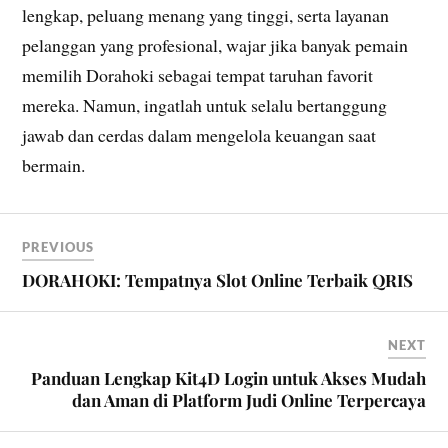
lengkap, peluang menang yang tinggi, serta layanan
pelanggan yang profesional, wajar jika banyak pemain
memilih Dorahoki sebagai tempat taruhan favorit
mereka. Namun, ingatlah untuk selalu bertanggung
jawab dan cerdas dalam mengelola keuangan saat
bermain.
PREVIOUS
DORAHOKI: Tempatnya Slot Online Terbaik QRIS
NEXT
Panduan Lengkap Kit4D Login untuk Akses Mudah
dan Aman di Platform Judi Online Terpercaya