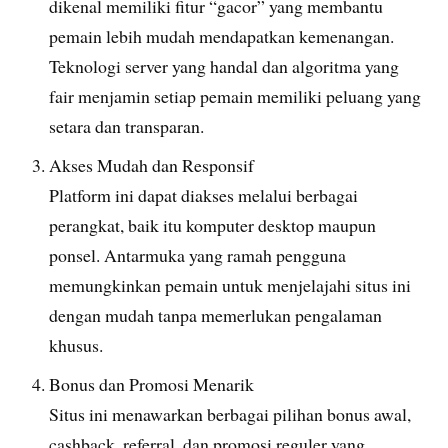
dikenal memiliki fitur “gacor” yang membantu
pemain lebih mudah mendapatkan kemenangan.
Teknologi server yang handal dan algoritma yang
fair menjamin setiap pemain memiliki peluang yang
setara dan transparan.
Akses Mudah dan Responsif
Platform ini dapat diakses melalui berbagai
perangkat, baik itu komputer desktop maupun
ponsel. Antarmuka yang ramah pengguna
memungkinkan pemain untuk menjelajahi situs ini
dengan mudah tanpa memerlukan pengalaman
khusus.
Bonus dan Promosi Menarik
Situs ini menawarkan berbagai pilihan bonus awal,
cashback, referral, dan promosi reguler yang