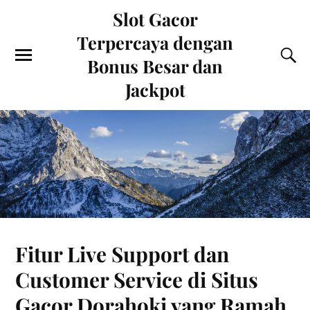
Slot Gacor
Terpercaya dengan
Bonus Besar dan
Jackpot
Fitur Live Support dan
Customer Service di Situs
Gacor Dorahoki yang Ramah