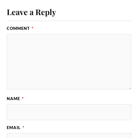
Leave a Reply
COMMENT
*
NAME
*
EMAIL
*