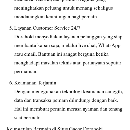
meningkatkan peluang untuk menang sekaligus
mendatangkan keuntungan bagi pemain.
Layanan Customer Service 24/7
Dorahoki menyediakan layanan pelanggan yang siap
membantu kapan saja, melalui live chat, WhatsApp,
atau email. Bantuan ini sangat berguna ketika
menghadapi masalah teknis atau pertanyaan seputar
permainan.
Keamanan Terjamin
Dengan menggunakan teknologi keamanan canggih,
data dan transaksi pemain dilindungi dengan baik.
Hal ini membuat pemain merasa nyaman dan tenang
saat bermain.
Keunggulan Bermain di Situs Gacor Dorahoki